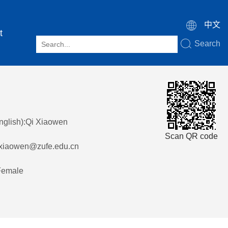
中文
t
Search
glish):Qi Xiaowen
Scan QR code
ixiaowen@zufe.edu.cn
Female