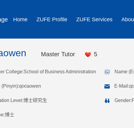
age
Home
ZUFE Profile
ZUFE Services
Abou
iaowen
Master Tutor
5
er College:School of Business Administration
Name (En
(Pinyin):qixiaowen
E-Mail:
q
ation Level:博士研究生
Gender:
ee:博士