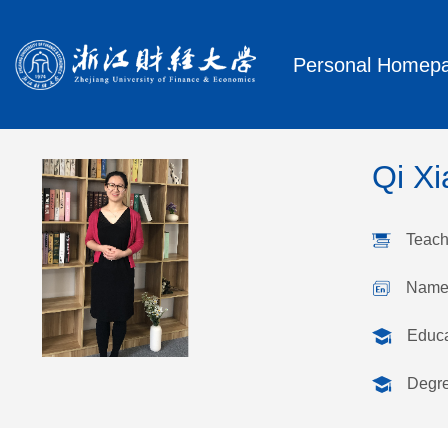
Personal Homep
Qi X
Teach
Name 
Educ
Degr