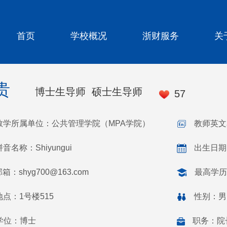
首页
学校概况
浙财服务
关
贵
博士生导师 硕士生导师
57
教学所属单位：公共管理学院（MPA学院）
教师英文名
音名称：Shiyungui
出生日期：
邮箱：
shyg700@163.com
最高学历
点：1号楼515
性别：男
学位：博士
职务：院