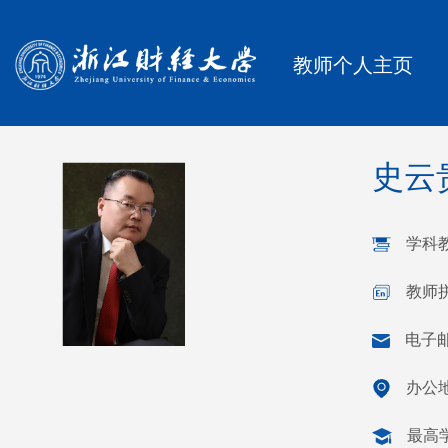
教师个人主页
史云
学科
教师拼
电子
办公地
最高