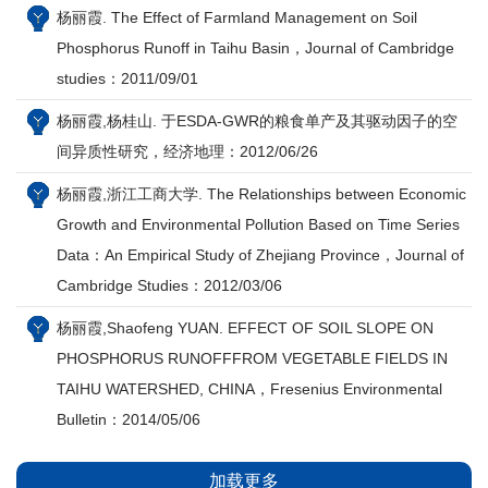
杨丽霞. The Effect of Farmland Management on Soil
Phosphorus Runoff in Taihu Basin，Journal of Cambridge
studies：2011/09/01
杨丽霞,杨桂山. 于ESDA-GWR的粮食单产及其驱动因子的空
间异质性研究，经济地理：2012/06/26
杨丽霞,浙江工商大学. The Relationships between Economic
Growth and Environmental Pollution Based on Time Series
Data：An Empirical Study of Zhejiang Province，Journal of
Cambridge Studies：2012/03/06
杨丽霞,Shaofeng YUAN. EFFECT OF SOIL SLOPE ON
PHOSPHORUS RUNOFFFROM VEGETABLE FIELDS IN
TAIHU WATERSHED, CHINA，Fresenius Environmental
Bulletin：2014/05/06
加载更多