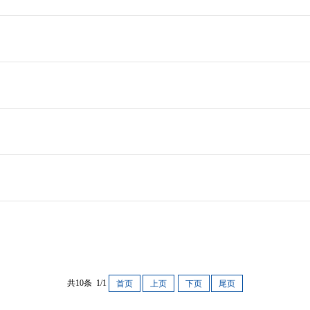
共10条 1/1
首页
上页
下页
尾页