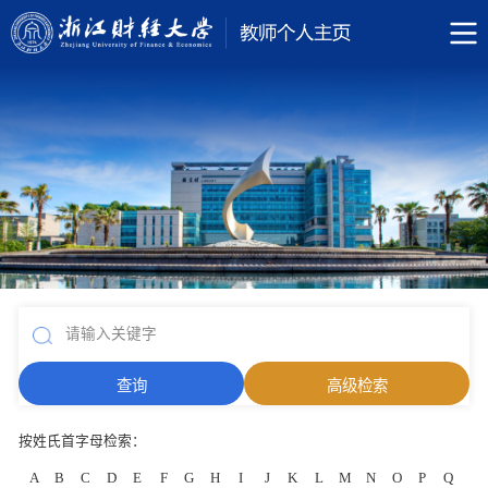
按姓氏首字母检索：
A
B
C
D
E
F
G
H
I
J
K
L
M
N
O
P
Q