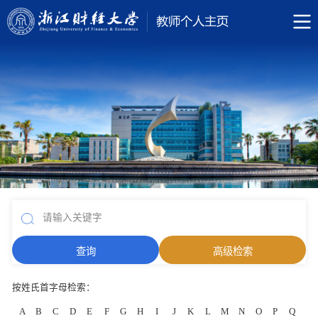
按姓氏首字母检索：
A
B
C
D
E
F
G
H
I
J
K
L
M
N
O
P
Q