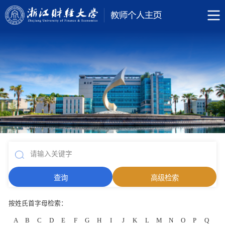
按姓氏首字母检索：
A
B
C
D
E
F
G
H
I
J
K
L
M
N
O
P
Q