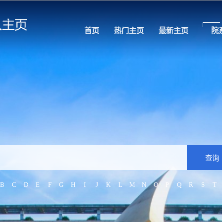
首页
热门主页
最新主页
院
B
C
D
E
F
G
H
I
J
K
L
M
N
O
P
Q
R
S
T