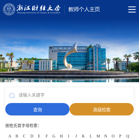
按姓氏首字母检索：
A
B
C
D
E
F
G
H
I
J
K
L
M
N
O
P
Q