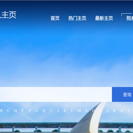
首页
热门主页
最新主页
院
B
C
D
E
F
G
H
I
J
K
L
M
N
O
P
Q
R
S
T