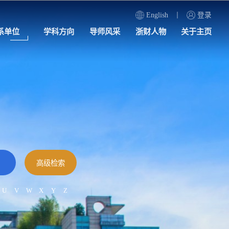
English
登录
系单位
学科方向
导师风采
浙财人物
关于主页
U
V
W
X
Y
Z