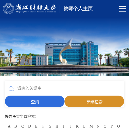
按姓氏首字母检索：
A
B
C
D
E
F
G
H
I
J
K
L
M
N
O
P
Q