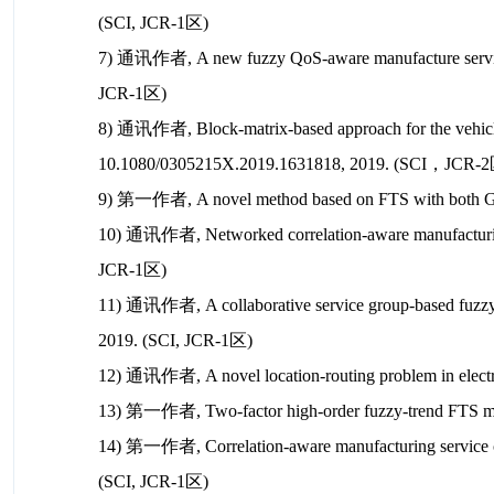
(SCI, JCR-1区)
7) 通讯作者, A new fuzzy QoS-aware manufacture service 
JCR-1区)
8) 通讯作者, Block-matrix-based approach for the vehicle 
10.1080/0305215X.2019.1631818, 2019. (SCI，JCR-
9) 第一作者, A novel method based on FTS with both GA
10) 通讯作者, Networked correlation-aware manufacturing s
JCR-1区)
11) 通讯作者, A collaborative service group-based fuzzy Q
2019. (SCI, JCR-1区)
12) 通讯作者, A novel location-routing problem in electric
13) 第一作者, Two-factor high-order fuzzy-trend FTS m
14) 第一作者,
Correlation-aware manufacturing service 
(SCI, JCR-1区)