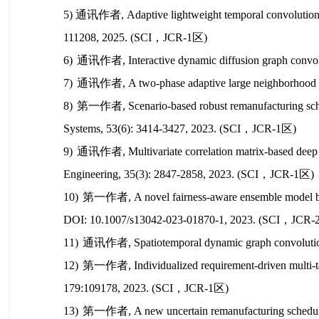
5) 通讯作者, Adaptive lightweight temporal convolutional 
111208, 2025. (SCI，JCR-1区)
6)
通讯作者,
Interactive dynamic diffusion graph convol
7)
通讯作者,
A two-phase adaptive large neighborhood se
8)
第一作者, Scenario-based robust remanufacturing sche
Systems
,
53(6): 3414-3427, 2023. (SCI，JCR-1区)
9)
通讯作者, Multivariate correlation matrix-based deep lea
Engineering
,
35(3): 2847-2858, 2023. (SCI，JCR-1区)
10)
第一作者, A novel fairness-aware ensemble model based
DOI: 10.1007/s13042-023-01870-1, 2023. (SCI，JCR
11)
通讯作者, Spatiotemporal dynamic graph convolutional
12)
第一作者, Individualized requirement-driven multi-task
179:109178, 2023. (SCI，JCR-1区)
13
)
第一作者, A new uncertain remanufacturing scheduling