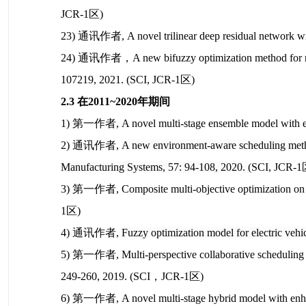
JCR-1区)
23) 通讯作者, A novel trilinear deep residual network with
24) 通讯作者，A new bifuzzy optimization method for reman
107219, 2021. (SCI, JCR-1区)
2.3 在2011~2020年期间
1) 第一作者, A novel multi-stage ensemble model with enha
2) 通讯作者,
A new environment-aware scheduling metho
Manufacturing Systems
, 57: 94-108, 2020.
(SCI, JCR-1
3) 第一作者,
Composite multi-objective optimization on 
1区)
4) 通讯作者,
Fuzzy optimization model for electric veh
5) 第一作者, Multi-perspective collaborative scheduling us
249-260, 2019. (SCI，JCR-1区)
6) 第一作者, A novel multi-stage hybrid model with enhance