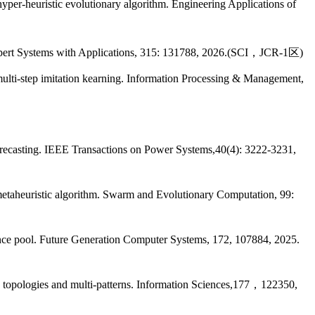
per-heuristic evolutionary algorithm. Engineering Applications of
Expert Systems with Applications, 315: 131788, 2026.(SCI，JCR-1区)
ti-step imitation kearning. Information Processing & Management,
recasting.
IEEE Transactions on Power Systems
,40(4): 3222-3231,
taheuristic algorithm.
Swarm and Evolutionary Computation
, 99:
nce pool.
Future Generation Computer Systems
, 172, 107884, 2025.
topologies and multi-patterns.
Information Sciences
,177，122350,