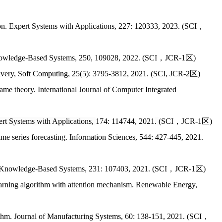
on.
Expert Systems with Applications
, 227: 120333, 2023. (SCI，
wledge-Based Systems
, 250, 109028, 2022.
(SCI，JCR-1区)
ivery,
Soft Computing
,
25(5): 3795-3812
, 2021. (SCI, JCR-2区)
ame theory.
International Journal of Computer Integrated
rt Systems with Applications
,
174: 114744, 2021
.
(SCI，JCR-1区)
me series forecasting.
Information Sciences
, 544: 427-445, 2021.
Knowledge-Based Systems
, 231: 107403, 2021. (SCI，JCR-1区)
arning algorithm with attention mechanism.
Renewable Energy
,
ithm.
Journal of Manufacturing Systems
, 60: 138-151,
2021. (SCI，