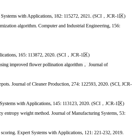
 Systems with Applications
,
182: 115272, 2021
.
(SCI，JCR-1区)
mization algorithm.
Computer and Industrial Engineering
, 156:
ications
,
165: 113872, 2020
.
(SCI，JCR-1区)
using improved flower pollination algorithm，
Journal of
epots.
Journal of Cleaner Production
, 274: 122593, 2020. (SCI, JCR-
Systems with Applications
,
145: 113123, 2020
.
(SCI，JCR-1区)
zzy entropy weight method.
Journal of Manufacturing Systems
, 53:
 scoring.
Expert Systems with Applications
, 121: 221-232, 2019.