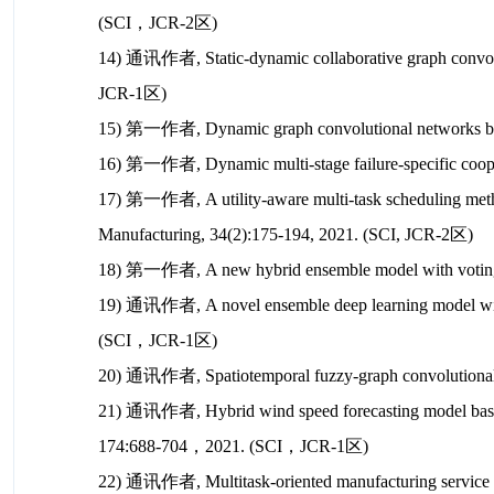
(SCI，JCR-2区)
14) 通讯作者, S
tatic-dynamic collaborative graph convol
JCR-1区)
15) 第一作者, Dynamic graph convolutional networks based
16) 第一作者,
Dynamic multi-stage failure-specific coope
17) 第一作者, A utility-aware multi-task scheduling met
Manufacturing
, 34(2):175-194, 2021. (SCI, JCR-2区)
18) 第一作者, A new hybrid ensemble model with voting-bas
19) 通讯作者,
A novel ensemble deep learning model wit
(SCI，JCR-1区)
20) 通讯作者, Spatiotemporal fuzzy-graph convolutional ne
21) 通讯作者,
Hybrid wind speed forecasting model bas
174:688-704，2021. (SCI，JCR-1区)
22) 通讯作者,
Multitask-oriented manufacturing service