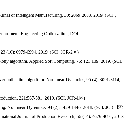
urnal of Intelligent Manufacturing
, 30: 2069-2083, 2019. (SCI，
nvironment.
Engineering Optimization
, DOI:
, 23 (16): 6979-6994, 2019. (SCI, JCR-2区)
olony algorithm.
Applied Soft Computing
, 76: 121-139, 2019. (SCI,
r pollination algorithm.
Nonlinear Dynamics
, 95 (4): 3091-3114,
roduction
, 221:567-581, 2019. (SCI, JCR-1区)
ing.
Nonlinear Dynamics
, 94 (2): 1429-1446, 2018. (SCI, JCR-1区)
ernational Journal of Production Research
,
56 (14): 4676-4691, 2018
.