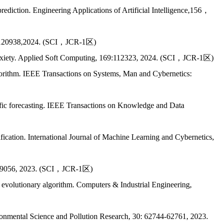
rediction.
Engineering Applications of Artificial Intelligence
,156，
120938,
2024. (SCI
，JCR-1区)
xiety.
Applied Soft Computing
, 169:112323, 2024.
(SCI
，JCR-1区)
orithm.
IEEE Transactions on Systems, Man and Cybernetics:
ic forecasting.
IEEE Transactions on Knowledge and Data
fication.
International Journal of Machine Learning and Cybernetics
,
119056, 2023. (SCI，JCR-1区)
 evolutionary algorithm.
Computers & Industrial Engineering
,
onmental Science and Pollution Research
, 30: 62744-62761, 2023.