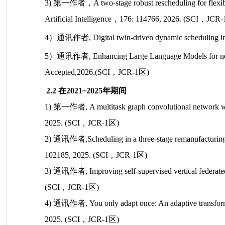
3) 第一作者，A two-stage robust rescheduling for flexible j
Artificial Intelligence，176: 114766, 2026. (SCI，JCR
4）通讯作者, Digital twin-driven dynamic scheduling in fl
5）通讯作者, Enhancing Large Language Models for next loc
Accepted,2026.(SCI，JCR-1区)
2.2 在2021~2025年期间
1
)
第一作者, A multitask graph convolutional network with 
2025. (SCI，JCR-1区)
2) 通讯作者,Scheduling in a three-stage remanufacturing s
102185, 2025. (SCI，JCR-1区)
3) 通讯作者, Improving self-supervised vertical federated 
(SCI，JCR-1区)
4) 通
讯作者, You only adapt once: An adaptive transformer 
2025. (SCI，JCR-1区)