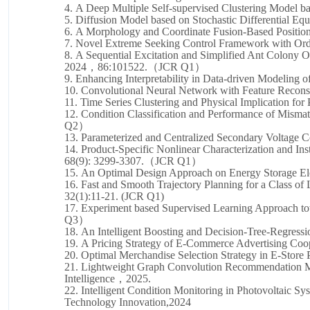
4.
A
D
eep
M
ultiple
S
elf-supervised
C
lustering
M
odel b
5.
Diffusion
M
odel based on
S
tochastic
D
ifferential
E
qu
6.
A Morphology and Coordinate Fusion-Based Positionin
7.
Novel Extreme Seeking Control Framework with 
8.
A
S
equential
E
xcitation and
S
implified
A
nt
C
olony
O
2024，86:101522.（JCR Q1）
9.
Enhancing
I
nterpretability in
D
ata-driven
M
odeling o
10.
Convolutional
N
eural
N
etwork with
F
eature
R
econs
11.
Time Series Clustering and Physical Implication 
12.
Condition Classification and Performance of Misma
Q2）
13.
Parameterized and Centralized Secondary Voltage Co
14.
Product-Specific Nonlinear Characterization and I
68(9): 3299-3307.（JCR Q1）
15.
An
O
ptimal
D
esign
A
pproach on
E
nergy
S
torage
E
16.
Fast and Smooth Trajectory Planning for a Class of
32(1):11-21. (JCR Q1)
17.
Experiment based Supervised Learning Approach to
Q3）
18.
An Intelligent Boosting and Decision-Tree-Regress
19.
A Pricing Strategy of E-Commerce Advertising Coop
20.
Optimal Merchandise Selection Strategy in E-Stor
21.
Lightweight Graph Convolution Recommendation 
Intelligence，
2025
.
22.
Intelligent Condition Monitoring in Photovoltaic S
Technology Innovation,
2024