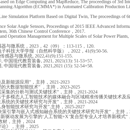
Based on Edge Computing and MapReduce, The proceedings of 3rd Inter
nning Algorithm (ECMMA*) in Automated Calibration Production Lin
 Line Simulation Platform Based on Digital Twin, The proceedings of 
nce Solar Angle Sensors, Proceedings of 2015 IEEE Advanced Infor
tem, 36th Chinese Control Conference，2017.
and Operation Management for Multiple Scales of Solar Power Plants
感器与微系统，
2023，42（09）：113-115，120.
电子科技大学学报（自然科学版），
2022，41(9):50-56.
与微系统, 2022,41(9):151-155.
学
, 中国现代教育装备, 2021, 2021(13): 51-53+57.
用
, 中国现代教育装备, 2021,2021 (15): 52-54+58.
及新能源应用”，主持，2
021-2023
理的大数据智能技术
” ，主持，2
02
3
-202
5
采集的分析与测试关键技术”，主持，202
1
-2024
基于多模态人工智能技术的媒体融合与区域精准传播关键技术及
生系统的关键技术研究与开发
”，主持，202
1
-2024
具身智能技术研究与开发
”
.主持，2025-2027
O决策引擎与嵌入式感知融合系统的关键技术研究与开发
”，
主持，
新驱动发展为引擎的‘人工智能+X’复合型专业人才培养新模式”，主持
教材，主持，2024
导论
》，
主持，
2025