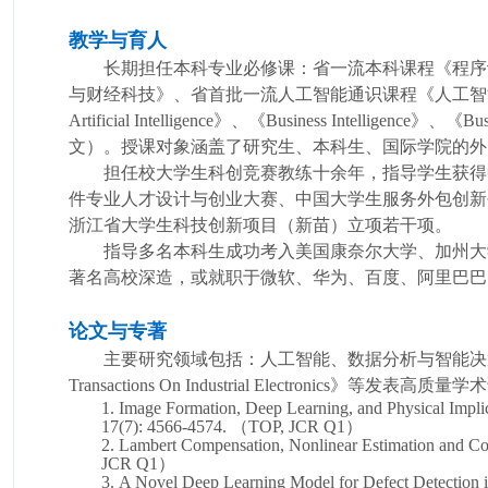
教学与育人
长期
担任
本科
专业必修课
：
省一流本科课程
《程序
与财经科技》、省首批
一流人工智能通识课程《人工智
Artificial Intelligence
》、
《
Business Intelligence
》、《
Bus
文）。授课对象涵盖了研究生、本科生、国际学院的外
担任校大学生科创竞赛教练十余年，指导学生获得
件专业人才设计与创业大赛、中国大学生服务外包创新
浙江省大学生科技创新项目（新苗）立项若干项。
指导多名本科生成功考入美国康奈尔大学、加州大
著名高校深造，或就职于微软、华为、百度、阿里巴巴
论文与专著
主要研究领域包括：人工智能、数据分析与智能决
Transactions On Industrial Electron
1.
Image Formation, Deep Learning, and Physical Implic
17(7): 4566-4574. （TOP, JCR Q1）
2.
Lambert Compensation, Nonlinear Estimation and Con
JCR Q1）
3.
A Novel D
eep Learning Model for Defect Detection i