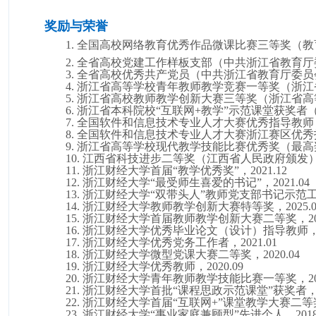
奖励与荣誉
1.
全国高校网络教育优秀作品微课比赛三等奖（教
2.
全省高校党建工作样板支部（中共浙江省教育厅
3.
全省高校优秀共产党员（中共浙江省教育厅委员
4.
浙江省高等学校青年教师教学竞赛一等奖（浙江
5.
浙江省高校教师教学创新大赛三等奖（浙江省高
6.
浙江省本科院校
“互联网+教学”示范课堂获奖者
7.
全国软件和信息技术专业人才大赛优秀指导教师
8.
全国软件和信息技术专业人才大赛浙江赛区优秀
9.
浙江省高等学校现代教学技能比赛优秀奖（最高
10.
江西省科技进步二等奖（江西省人民政府颁发
11.
浙江财经大学首届
“教学优秀奖”，2
021.12
12.
浙江财经大学
“最受师生喜爱的书记”，2
021.04
13.
浙江财经大学
“双带头人”教师党支部书记示范
14.
浙江财经大学教师教学创新大赛
特
等奖，
2
02
5
.
15.
浙江财经大学首届教师教学创新大赛二等奖，
2
16.
浙江财经大学优秀毕业论文（设计）指导教师
17.
浙江财经大学优秀党务工作者，
2
021.01
18.
浙江财经大学微型党课大赛二等奖，
2
020.04
19.
浙江财经大学优秀教师，
2
020.09
20.
浙江财经大学青年教师教学技能比赛一等奖，
2
21.
浙江财经大学首批
“课程思政示范课堂”获奖者，
22.
浙江财经大学首届
“互联网+”课堂教学大赛二等
23.
浙江财经大学
“事业家庭兼顾型”先进个人，2
01