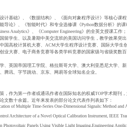
设计基础》、《数据结构》、《面向对象程序设计》
等核心课程
能导论》、《智能时代》和专业选修课《
P
ython数据分析》
的
课
iness Analytics
》、《
Computer Engineering
》的
全英文
授课工作
；
国留学生、以及暑期中美交流班的美国访问学生，教学效果突出
中国高校计算机大赛、
ACM
大学生程序设计竞赛、
国际大学生
创业大赛、电子商务竞赛等各类学科竞赛的国家级与省级奖数百
学、英国
帝国理工学院、
格拉斯哥大学、澳大利亚悉尼大学、
新
、腾讯、字节跳动、京东、网易等全球知名企业。
策，作为第一作者或通讯作者在国际知名的权威
T
OP
学术期刊，
ics》等发表高质量学术论文数十余篇。近年来发表的部分论文代表作列表如下：
ation of Multiple Time-Series One-Dimensional Signals: Method and Ap
trol Architecture of a Novel Optical Calibration Instrument, IEEE T
n Photovoltaic Panels
Using Visible Light Imaging
,Engineering Applica