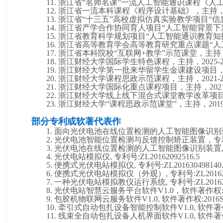
11.
浙江省
“名师名课”
一流人工智能通识课程
《
人
12.
浙江省一流本科课程
《
程序设计基础
》
，主持
13.
浙江省
“十三五”高校虚拟仿真实验教学项目“
14.
浙江省产学合作协同育人项目
“人工智能背景下
15.
浙江省教育科学规划项目
“人工智能通识教育知
16.
浙江省高等教育学会高等教育研究重点课题
“
17.
浙江省本科院校
“互联网+教学”示范课堂，主持
18.
浙江财经大学国际学生特色课程，主持，
2025-
19.
浙江财经大学第一批来华留学生金课建设项目
20.
浙江财经大学课程思政示范课程，主持，
2
021-
21.
浙江财经大学国际化重点课程项目，主持，
2
02
22.
浙江财经大学线上线下混合式课堂教学改革项
23.
浙江财经大学
“课程思政示范课堂”，主持，2
01
部分专利或软著代表作
1.
面向光伏电池在线位置检测的人工智能图像识别
2.
光伏电池智能位置检测与反馈控制矫正装置，专
3.
光伏电池在线位置检测的人工智能图像识别装置
4.
光伏电站模拟仪
,
专利号
:
ZL20162092516.5
5.
便携式光伏电站模拟仪
,
专利号
:
ZL201630498140
6.
便携式光伏电站模拟仪
（外观）
,
专利号
:
ZL2016
7.
一种光伏电站模拟教仪运行系统
,
专利号
:
ZL2016
8.
光伏电站智慧云服务平台软件
V1.0，软件著作权:2
9.
包胶机物联网云服务软件
V1.0,
软件著作权
:
2016
10.
牵引式自动包扎设备智能控制软件
V1.0,
软件著
11.
线束全自动包扎设备人机界面软件
V1.0,
软件著