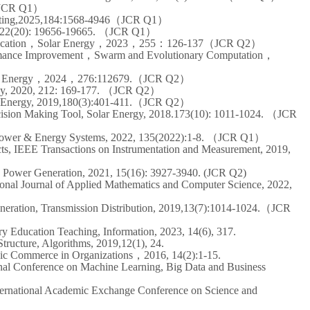
JCR Q
1
）
ting
,2025,184:
1568-4946
（
JCR Q
1
）
 22(20):
19656-19665. （JCR Q1）
nd Application，Solar Energy，2023，255：126-137（JCR Q2）
mance
I
mprovement，Swarm and Evolutionary Computation，
 Energy
，
2024，
276:112679
.（JCR Q2）
rgy, 2020, 212: 169-177. （JCR Q2）
olar Energy, 2019,180(3):401-411.（JCR Q2）
ecision Making Tool, Solar Energy, 2018.173(10): 1011-1024. （JCR
 Power & Energy Systems, 2022, 135(2022):1-8.
（
JCR Q1
）
cts, IEEE Transactions on Instrumentation and Measurement, 2019,
e Power Generation, 2021, 15(16): 3927-3940. (JCR Q2)
tional Journal of Applied Mathematics and Computer Science, 2022,
neration, Transmission Distribution, 2019,13(7):1014-1024.（JCR
y Education Teaching, Information, 2023, 14(6), 317.
ructure, Algorithms, 2019,12(1), 24.
nic Commerce in Organizations，2016, 14(2):1-15.
nal
Conference on Machine Learning, Big Data and Business
ternational Academic Exchange Conference on Science and