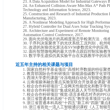
23.
A Data Acquisition Model for Industrial Gateways 
24.
An Enhanced Collision-Aware Min-Max A* Path Pla
Technology and Information Science, 2023.
25.
Construction and Research of Industrial Production
Manufacturing, 2023.
26.
A Nonlinear Modeling Approach for High Performa
27.
Hybrid
C
ontroller for
D
ual
A
xes
S
olar
T
racking
S
ys
28.
Architecture and Experiment of Remote Monitoring 
Automation Control Conference, 2017.
29.
面向光伏电池片的高精度形态学检测方法，传
30.
子序列决策聚类下的光伏系统工况判别，杭州
31.
改进的灰狼优化算法在
SVM参数优化中的应用, 传感器
32.
面向智慧微电网的最大功率点跟踪控制实验教
33.
数字孪生虚拟仿真实验平台在实践教学中的应
近五年主持的相关课题与项目
1.
国家自然科学基金项目
“高维时序数据的特征聚类
2.
教育部国际合作科研项目
“
新能源低碳数字化管
3.
西湖大学委托课题
“冷冻电镜自动化与智能化数据
4.
云南省媒体融合重点实验室联合开放基金课题
“
5.
校企合作科研项目
“
工业网关性能优化和数字孪
6.
校企合作科研项目
“
集成化机器人关节控制器与
7.
校企合作科研项目
“
视觉
-语言多模态对齐的PP
8.
浙江省普通本科高校
“十四五”教学改革项目“以创
9.
浙江省普通本科高校
“十四五”新工科“四新”重点
10.
浙江省首批
一流人工智能通识课程
《
人工智能