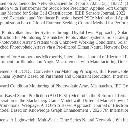
ased on
A
utoencoder
N
etworks
,
Scientific Reports
,2025,
15(1):18372
（
ation with
T
ransformer for
S
tock
P
rice
P
rediction
,
Applied Soft Compu
g Method for Solar Cell Classification, IEEE Sensors Journal, 2022,
Ordered Excitation and Nonlinear Function based PSO: Method a
ptimization based
G
lobal
E
xtreme
S
eeking
C
ontrol
M
ethod for
P
erfor
f
P
hotovoltaic
I
nverter
S
ystems through
D
igital
T
win
A
pproach
，
Solar
truction for
M
onitoring
M
ismatched
P
hotovoltaic
S
ystems, Solar Ene
for Photovoltaic Array Systems with Unknown Working Conditions, S
tched Photovoltaic Arrays via a Pre-filtered Elman Neural Network D
ntrol for Autonomous Microgrids, International Journal of Electrical
nstrument for Illumination Angle Measurement with Manufacturing Defe
lements of DC/DC
C
onverters via
M
atching
P
rinciples, IET Renewabl
 Linear Systems Based on Parameter and Constraint Reduction, Interna
ward Condition Monitoring of Photovoltaic Array Mismatches, IET Ge
ion-Based Score Prediction (BDTR-SP) Method in the Reform of Tertiar
eration in the Stackelberg Game Model with Different Market Power St
e Promotional Webpage: A TOPSIS Based Approach, Journal of Electro
Model Based on Knowledge Graph Enhancement
，
2025 7th Internatio
ystems: A Lightweight Multi-Scale Time Series Neural Network
，
6th In