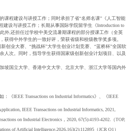
的
课程建设与讲授工作；同时承担了
省
“名师名课”《人工智能
程建设与讲授工作；
长期
从事
国际学院留学生
《
Introduction to
此外
,还担任过学校中美交流暑期课程的部分授课工作（全英
，
获得中外学生
的一致
好评
，荣获省级和校级教学奖多项。
创新
创业
大赛、
“挑战杯”大学生创业计划竞赛、“蓝桥杯”全国软
余人次。同时，指导学生获得国家级创新创业计划项目、以及
加坡国立大学、
香港中文大学、北京大学、浙江大学等国内外
如：《
IEEE Transactions on Industrial Informatics》、《IEEE
plication, IEEE Transactions on Industrial Informatics, 2021,
ransactions on Industrial Electronics，2020, 67(5):4193-4202.（TOP,
tions of Artificial Intelligence,2026,163(2):112895
（
JCR Q
1
）