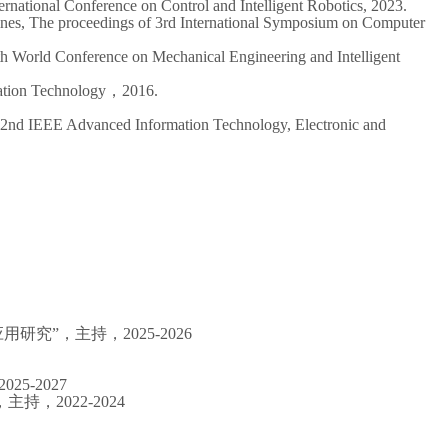
national Conference on Control and Intelligent Robotics, 2023.
es, The proceedings of 3rd International Symposium on Computer
6th World Conference on Mechanical Engineering and Intelligent
mation Technology，2016.
, 2nd IEEE Advanced Information Technology, Electronic and
应用研究
”，
主持，
2025-2026
2025-2027
，2022-2024