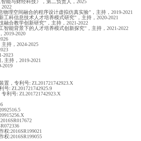
工智能与财经科技
》，
第二负责人，
2025
，
2022
信息物理空间融合的程序设计虚拟仿真实验”，主持，2
019-2021
新工科信息技术人才培养模式研究”，主持，2
020-2021
技融合教学创新研究”，主持，2
021-2022
人工智能背景下的人才培养模式创新探究”，主持，2
021-2022
，2
019-2020
2026
，主持，
2024-2025
2023
1-2023
目
, 主持，2019
-2021
9-2019
装置，专利号
:
ZL201721742923.X
利号
: ZL201721742925.9
,
专利号
:
ZL201721742923.X
.6
2092516.5
20915256.X
016SR017672
SR072336
作权
:
2016SR199021
作权
:
2016SR199055