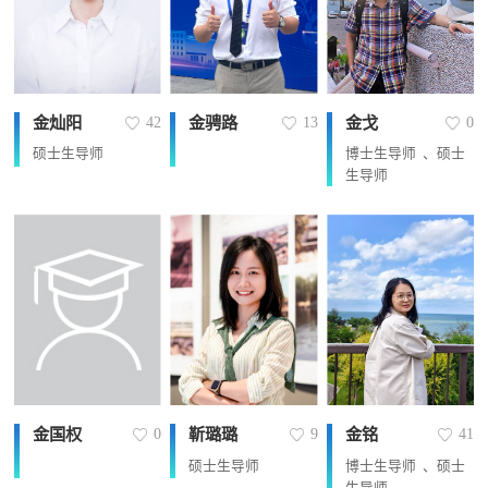
金灿阳
金骋路
金戈
42
13
0
硕士生导师
博士生导师 、硕士
生导师
金国权
靳璐璐
金铭
0
9
41
硕士生导师
博士生导师 、硕士
生导师