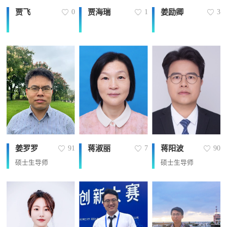
贾飞
贾海瑞
姜励卿
0
1
3
姜罗罗
蒋淑丽
蒋阳波
91
7
90
硕士生导师
硕士生导师