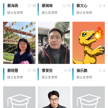
蔡海燕
蔡琬琳
蔡文心
38
21
4
硕士生导师
硕士生导师
硕士生导师
蔡晓慧
曹爱民
操乐鹏
19
0
4
硕士生导师
硕士生导师
硕士生导师