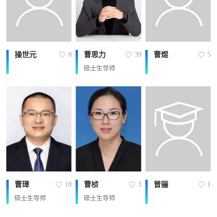
操世元
曹思力
曹煜
8
39
5
硕士生导师
曹璋
曹桢
曾骊
18
3
1
硕士生导师
硕士生导师