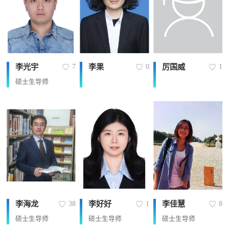
李光宇
李果
厉国威
7
0
1
硕士生导师
李海龙
李好好
李佳慧
38
1
8
硕士生导师
硕士生导师
硕士生导师