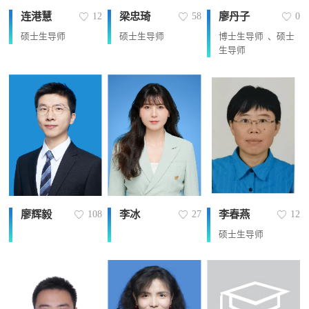
连港慧
梁忠琦
廖丹子
12
58
0
硕士生导师
硕士生导师
博士生导师 、硕士
生导师
廖辉毅
李冰
李春燕
108
27
12
硕士生导师