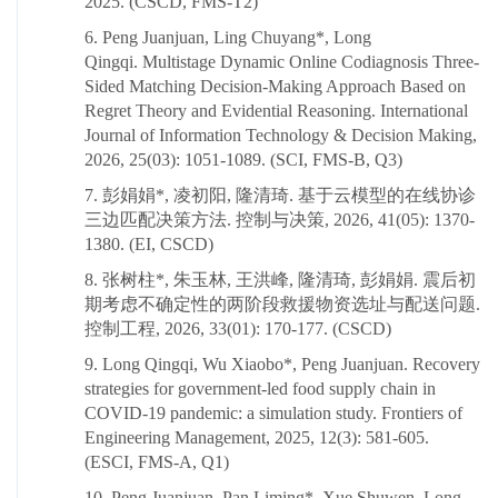
2025. (CSCD, FMS-T2)
6. Peng Juanjuan, Ling Chuyang*, Long
Qingqi. Multistage Dynamic Online Codiagnosis Three-
Sided Matching Decision-Making Approach Based on
Regret Theory and Evidential Reasoning. International
Journal of Information Technology & Decision Making,
2026, 25(03): 1051-1089. (SCI, FMS-B, Q3)
7. 彭娟娟*, 凌初阳, 隆清琦. 基于云模型的在线协诊
三边匹配决策方法. 控制与决策, 2026, 41(05): 1370-
1380. (EI, CSCD)
8. 张树柱*, 朱玉林, 王洪峰, 隆清琦, 彭娟娟. 震后初
期考虑不确定性的两阶段救援物资选址与配送问题.
控制工程, 2026, 33(01): 170-177. (CSCD)
9. Long Qingqi, Wu Xiaobo*, Peng Juanjuan. Recovery
strategies for government-led food supply chain in
COVID-19 pandemic: a simulation study. Frontiers of
Engineering Management, 2025, 12(3): 581-605.
(ESCI, FMS-A, Q1)
10. Peng Juanjuan, Pan Liming*, Xue Shuwen, Long