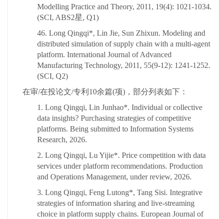
Modelling Practice and Theory, 2011, 19(4): 1021-1034.
(SCI, ABS2星, Q1)
46. Long Qingqi*, Lin Jie, Sun Zhixun. Modeling and
distributed simulation of supply chain with a multi-agent
platform. International Journal of Advanced
Manufacturing Technology, 2011, 55(9-12): 1241-1252.
(SCI, Q2)
在审/在投论文/专利10余篇(项)，部分列表如下：
1. Long Qingqi, Lin Junhao*. Individual or collective
data insights? Purchasing strategies of competitive
platforms. Being submitted to Information Systems
Research, 2026.
2. Long Qingqi, Lu Yijie*. Price competition with data
services under platform recommendations. Production
and Operations Management, under review, 2026.
3. Long Qingqi, Feng L
utong*, Tang Sisi. Integrative
strategies of information sharing and live-streaming
choice in platform supply chains. European Journal of