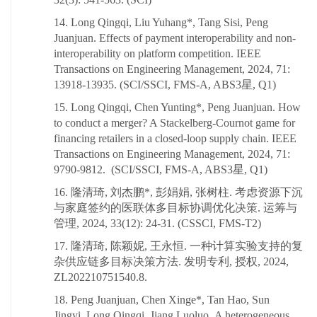
14. Long Qingqi, Liu Yuhang*, Tang Sisi, Peng
Juanjuan. Effects of payment interoperability and non-
interoperability on platform competition. IEEE
Transactions on Engineering Management, 2024, 71:
13918-13935. (SCI/SSCI, FMS-A, ABS3星, Q1)
15. Long Qingqi, Chen Yunting*, Peng Juanjuan. How
to conduct a merger? A Stackelberg-Cournot game for
financing retailers in a closed-loop supply chain. IEEE
Transactions on Engineering Management, 2024, 71:
9790-9812. (SCI/SSCI, FMS-A, ABS3星, Q1)
16. 隆清琦, 刘杰鹏*, 彭娟娟, 张树柱. 考虑资源下沉
与家庭签约的医联体多目标协调优化决策. 运筹与
管理, 2024, 33(12): 24-31. (CSSCI, FMS-T2)
17. 隆清琦, 陈颖妮, 王永恒. 一种计算实验支持的复
杂供应链多目标决策方法. 发明专利, 授权, 2024,
ZL202210751540.8.
18. Peng Juanjuan, Chen Xinge*, Tan Hao, Sun
Jingyi, Long Qingqi, Jiang Luoluo. A heterogeneous