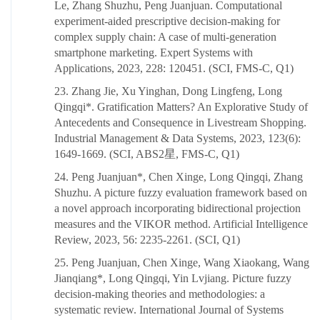
Le, Zhang Shuzhu, Peng Juanjuan. Computational
experiment-aided prescriptive decision-making for
complex supply chain: A case of multi-generation
smartphone marketing. Expert Systems with
Applications, 2023, 228: 120451. (SCI, FMS-C, Q1)
23. Zhang Jie, Xu Yinghan, Dong Lingfeng, Long
Qingqi*. Gratification Matters? An Explorative Study of
Antecedents and Consequence in Livestream Shopping.
Industrial Management & Data Systems, 2023, 123(6):
1649-1669. (SCI, ABS2星, FMS-C, Q1)
24. Peng Juanjuan*, Chen Xinge, Long Qingqi, Zhang
Shuzhu. A picture fuzzy evaluation framework based on
a novel approach incorporating bidirectional projection
measures and the VIKOR method. Artificial Intelligence
Review, 2023, 56: 2235-2261. (SCI, Q1)
25. Peng Juanjuan, Chen Xinge, Wang Xiaokang, Wang
Jianqiang*, Long Qingqi, Yin Lvjiang. Picture fuzzy
decision-making theories and methodologies: a
systematic review. International Journal of Systems