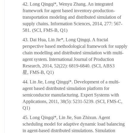
42. Long Qingqi*, Wenyu Zhang. An integrated
framework for agent based inventory-production-
transportation modeling and distributed simulation of
supply chains. Information Sciences, 2014, 277: 567-
581. (SCI, FMS-B, Q1)
43. Dai Hua, Lin Jie*, Long Qingqi. A fractal
perspective based methodological framework for supply
chain modelling and distributed simulation with multi-
agent system. International Journal of Production
Research, 2014, 52(22): 6819-6840. (SCI, ABS3
星, FMS-B, Q1)
44. Lin Jie, Long Qingqi*. Development of a multi-
agent based distributed simulation platform for
semiconductor manufacturing. Expert Systems with
Applications, 2011, 38(5): 5231-5239. (SCI, FMS-C,
Q1)
45. Long Qingqi*, Lin Jie, Sun Zhixun. Agent
scheduling model for adaptive dynamic load balancing
in agent-based distributed simulations. Simulation