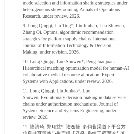
mode selection and information sharing strategies under
heterogeneous showrooming, Annals of Operations
Research, under review, 2026.
9. Long Qingqi, Liu Ting*, Lin Junhao, Luo Shuwen,
Zhang Qi. Optimal algorithmic recommendation
strategies for platform supply chains. International
Journal of Information Technology & Decision
Making, under revision, 2026.
10. Long Qingqi, Luo Shuwen*, Peng Juanjuan.
Hierarchical matching optimization model for human-AI
collaborative medical resource allocation.
Expert
Systems with Applications
, under review, 2026.
11. Long Qingqi, Lin Junhao*, Luo
Shuwen.
Evolutionary d
ecision-making in data service
chains under authorization mechanisms. ‌Journal of
Systems Science and Systems Engineering, under
review, 2026.
12. 隆清琦, 郑翔益*, 陆逸捷. 多销售渠道下平台方
信息共享策略与生产模式选择. 系统工程理论与实