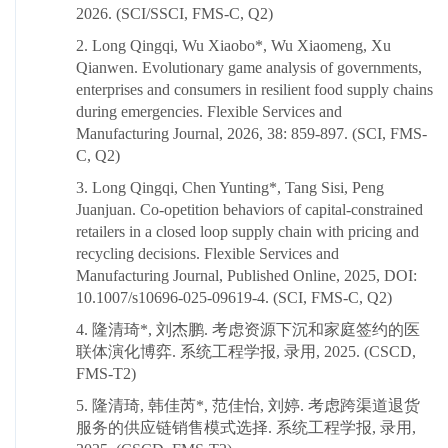
2026.
(SCI/SSCI, FMS-C, Q2)
2. Long Qingqi, Wu Xiaobo*, Wu Xiaomeng, Xu
Qianwen. Evolutionary game analysis of governments,
enterprises and consumers in resilient food supply chains
during emergencies. Flexible Services and
Manufacturing Journal, 2026, 38: 859-897. (SCI, FMS-
C, Q2)
3. Long Qingqi, Chen Yunting*, Tang Sisi, Peng
Juanjuan. Co-opetition behaviors of capital-constrained
retailers in a closed loop supply chain with pricing and
recycling decisions. Flexible Services and
Manufacturing Journal, Published Online, 2025, DOI:
10.1007/s10696-025-09619-4. (SCI, FMS-C, Q2)
4. 隆清琦*, 刘杰鹏. 考虑资源下沉和家庭签约的医
联体演化博弈. 系统工程学报, 录用, 2025. (CSCD,
FMS-T2)
5. 隆清琦, 韩佳芮*, 范佳怡, 刘婷. 考虑跨渠道退货
服务的供应链销售模式选择. 系统工程学报, 录用,