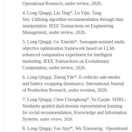
Operational Research, under review, 2026.
4. Long Qingqi, Liu Ting*, Lu Yijie, Tang
Sisi. Utilizing algorithm recommendation through data
manipulation.
IEEE Transactions on Engineering
Management, under review,
2026.
5. Long Qingqi, Ge Xianshi*. Surrogate-assisted multi-
objective optimization framework based on LLM-
enhanced computation experiment for intelligent
marketing. IEEE Transactions on Evolutionary
Computation, under review, 2026.
6. Long Qingqi, Zheng Yile*. E-vehicles sale-modes
and battery swapping dominance. International Journal
of Production Research, under revision, 2026.
7. Long Qingqi, Chen Chenghong*, Yu Gaojie. SDRL:
Similarity-guided dual-domain representation learning
for social recommendation. Knowledge and Information
Systems
, under review, 2026.
8. Long Qingqi, Fan Jiayi*, Wu Xiaomeng. Operational