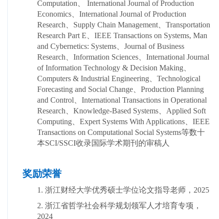
Computation、 International Journal of Production
Economics、International Journal of Production
Research、Supply Chain Management、Transportation
Research Part E、IEEE Transactions on Systems, Man
and Cybernetics: Systems、Journal of Business
Research、Information Sciences、International Journal
of Information Technology & Decision Making、
Computers & Industrial Engineering、Technological
Forecasting and Social Change、Production Planning
and Control、
International Transactions in Operational
Research、
Knowledge-Based Systems、Applied Soft
Computing、Expert Systems With Applications、IEEE
Transactions on Computational Social Systems等数十
本SCI/SSCI收录国际学术期刊的审稿人
奖励荣誉
1. 浙江财经大学优秀硕士学位论文指导老师，2025
2. 浙江省哲学社会科学规划领军人才培育专项，
2024