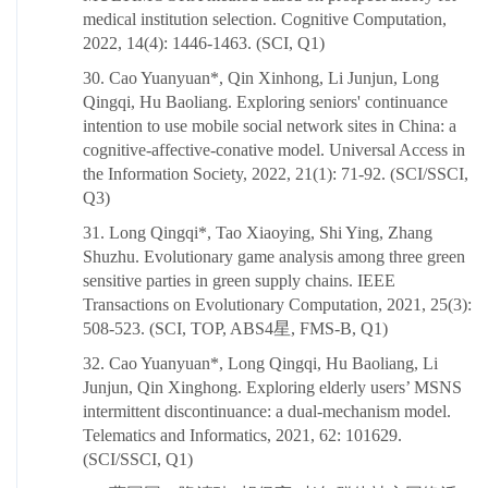
medical institution selection. Cognitive Computation,
2022, 14(4): 1446-1463. (SCI, Q1)
30. Cao Yuanyuan*, Qin Xinhong, Li Junjun, Long
Qingqi, Hu Baoliang. Exploring seniors' continuance
intention to use mobile social network sites in China: a
cognitive-affective-conative model. Universal Access in
the Information Society, 2022, 21(1): 71-92. (SCI/SSCI,
Q3)
31. Long Qingqi*, Tao Xiaoying, Shi Ying, Zhang
Shuzhu. Evolutionary game analysis among three green
sensitive parties in green supply chains. IEEE
Transactions on Evolutionary Computation, 2021, 25(3):
508-523. (SCI, TOP, ABS4星, FMS-B, Q1)
32. Cao Yuanyuan*, Long Qingqi, Hu Baoliang, Li
Junjun, Qin Xinghong. Exploring elderly users’ MSNS
intermittent discontinuance: a dual-mechanism model.
Telematics and Informatics, 2021, 62: 101629.
(SCI/SSCI, Q1)