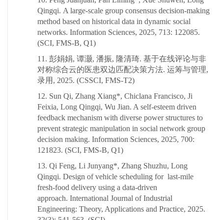
Qingqi. A large-scale group consensus decision-making
method based on historical data in dynamic social
networks. Information Sciences, 2025, 713: 122085.
(SCI, FMS-B, Q1)
11. 彭娟娟, 谭灏, 潘振, 隆清琦. 基于在线评论与非
对称综合云的医患双边匹配决策方法. 运筹与管理,
录用, 2025. (CSSCI, FMS-T2)
12. Sun Qi, Zhang Xiang*, Chiclana Francisco, Ji
Feixia, Long Qingqi, Wu Jian. A self-esteem driven
feedback mechanism with diverse power structures to
prevent strategic manipulation in social network group
decision making. Information Sciences, 2025, 700:
121823. (SCI, FMS-B, Q1)
13. Qi Feng, Li Junyang*, Zhang Shuzhu, Long
Qingqi. Design of vehicle scheduling for last-mile
fresh-food delivery using a data-driven
approach. International Journal of Industrial
Engineering: Theory, Applications and Practice, 2025.
32(3): 541-563. (SCI)