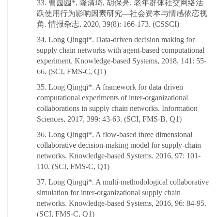
33. 曹园园*, 隆清琦, 胡保亮. 老年群体社交网络活
跃使用行为影响因素研究—社会资本与情感依恋视
角. 情报杂志, 2020, 39(8): 166-173. (CSSCI)
34. Long Qingqi*. Data-driven decision making for
supply chain networks with agent-based computational
experiment. Knowledge-based Systems, 2018, 141: 55-
66. (SCI, FMS-C, Q1)
35. Long Qingqi*. A framework for data-driven
computational experiments of inter-organizational
collaborations in supply chain networks. Information
Sciences, 2017, 399: 43-63. (SCI, FMS-B, Q1)
36. Long Qingqi*. A flow-based three dimensional
collaborative decision-making model for supply-chain
networks, Knowledge-based Systems. 2016, 97: 101-
110. (SCI, FMS-C, Q1)
37. Long Qingqi*. A multi-methodological collaborative
simulation for inter-organizational supply chain
networks. Knowledge-based Systems, 2016, 96: 84-95.
(SCI, FMS-C, Q1)