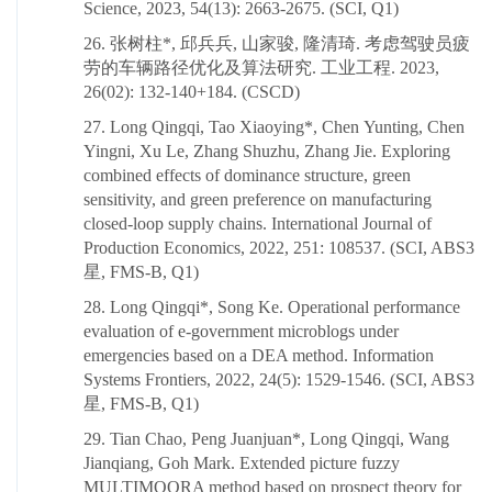
Science, 2023, 54(13): 2663-2675. (SCI, Q1)
26. 张树柱*, 邱兵兵, 山家骏, 隆清琦. 考虑驾驶员疲
劳的车辆路径优化及算法研究. 工业工程. 2023,
26(02): 132-140+184. (CSCD)
27. Long Qingqi, Tao Xiaoying*, Chen Yunting, Chen
Yingni, Xu Le, Zhang Shuzhu, Zhang Jie. Exploring
combined effects of dominance structure, green
sensitivity, and green preference on manufacturing
closed-loop supply chains. International Journal of
Production Economics, 2022, 251: 108537. (SCI, ABS3
星, FMS-B, Q1)
28. Long Qingqi*, Song Ke. Operational performance
evaluation of e-government microblogs under
emergencies based on a DEA method. Information
Systems Frontiers, 2022, 24(5): 1529-1546. (SCI, ABS3
星, FMS-B, Q1)
29. Tian Chao, Peng Juanjuan*, Long Qingqi, Wang
Jianqiang, Goh Mark. Extended picture fuzzy
MULTIMOORA method based on prospect theory for