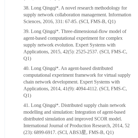
38. Long Qingqi*. A novel research methodology for
supply network collaboration management. Information
Sciences, 2016, 331: 67-85. (SCI, FMS-B, Q1)
39. Long Qingqi*. Three-dimensional-flow model of
agent-based computational experiment for complex
supply network evolution. Expert Systems with
Applications, 2015, 42(5): 2525-2537. (SCI, FMS-C,
Q1)
40. Long Qingqi*. An agent-based distributed
computational experiment framework for virtual supply
chain network development. Expert Systems with
Applications, 2014, 41(9): 4094-4112. (SCI, FMS-C,
Q1)
41. Long Qingqi*. Distributed supply chain network
modelling and simulation: Integration of agent-based
distributed simulation and improved SCOR model.
International Journal of Production Research, 2014, 52
(23): 6899-6917. (SCI, ABS3星, FMS-B, Q1)