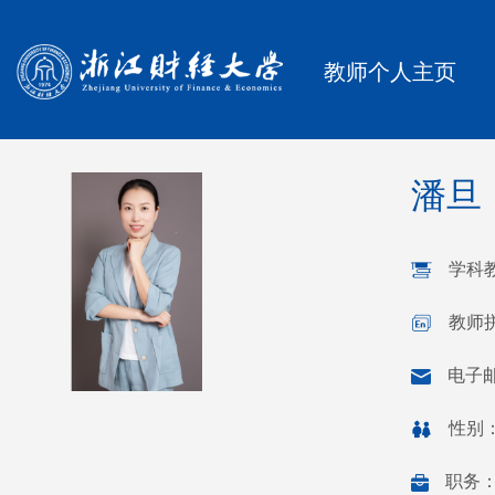
教师个人主页
潘旦
学科
教师拼
电子
性别
职务