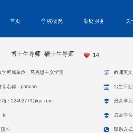
首页
学校概况
浙财服务
关
博士生导师 硕士生导师
14
教学所属单位：马克思主义学院
教师英文名
音名称：pandan
出生日期：
邮箱：
22402779@qq.com
最高学历
：女
最高学位
：院长
联系方式：