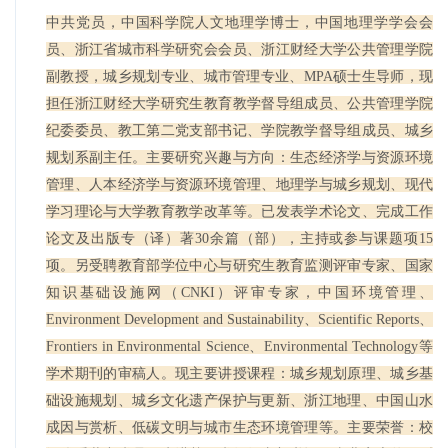
中共党员，中国科学院
人文地
理学博士，中国地理学学会会
员、浙江省城市科学研究会会员、浙江财经大学公共管理学院
副教授，城乡规划专业、城市管理专业、
MPA
硕士生导师，现
担任浙江财经大学研究生教育教学督导组成员、公共管理学院
纪委委员、教工第二党支部书记、
学院
教学督导组成员、城乡
规划系副主任。主要研究兴趣
与
方向：生态经济学与资源环境
管理、人本经济学与资源环境管理、地理学与城乡规划、现代
学习理论与大学教育教学改革
等
。已发表学术论文、完成工作
论文及出版专（译）著
30
余篇（部），主持或参与课题项
15
项。另受聘教育部学位中心与研究生教育监测评审专家、国家
知识基础
设施网
（
CNKI
）评审专家，中国环境管理、
Environment Development and Sustainability
、
Scientific
R
eports
、
Frontiers in Environmental Science
、
Environmental Technology
等
学术期刊的审稿人。现主要讲授课程：城乡规划原理、城乡基
础设施规划、城乡文化遗产保护与更新、浙江地理、中国山水
成因与赏析、低碳文明与城市生态环境管理等。主要荣誉：校