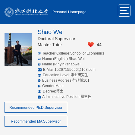
Personal Homepage
Shao Wei
Doctoral Supervisor
Master Tutor
44
Teacher College:School of Economics
Name (English):Shao Wei
Name (Pinyin):shaowei
E-Mail:
15267155656@163.com
Education Level:博士研究生
Business Address:行政楼101
Gender:Male
Degree:博士
Administrative Position:副主任
Recommended Ph.D.Supervisor
Recommended MA Supervisor