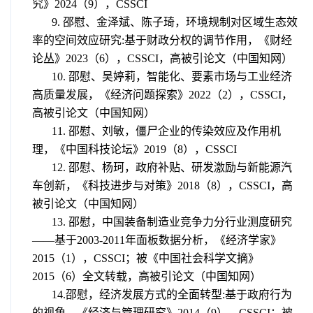
究》
2024
（
9
），
CSSCI
9.
邵慰、金泽斌、陈子琦，环境规制对区域生态效
率的空间效应研究
:
基于财政分权的调节作用，《财经
论丛》
2023
（
6
），
CSSCI
，高被引论文（中国知网）
10.
邵慰、吴婷莉，智能化、要素市场与工业经济
高质量发展，《经济问题探索》
2022
（
2
），
CSSCI
，
高被引论文（中国知网）
11.
邵慰、刘敏，僵尸企业的传染效应及作用机
理，《中国科技论坛》
2019
（
8
），
CSSCI
12.
邵慰、杨珂，政府补贴、研发激励与新能源汽
车创新，《科技进步与对策》
2018
（
8
），
CSSCI
，高
被引论文（中国知网）
13.
邵慰，中国装备制造业竞争力分行业测度研究
——
基于
2003-2011
年面板数据分析，《经济学家》
2015
（
1
），
CSSCI
；被《中国社会科学文摘》
2015
（
6
）全文转载
，高被引论文（中国知网）
14.邵慰，经济发展方式的全面转型:基于政府行为
的视角，《经济与管理研究》2014（9），CSSCI；被