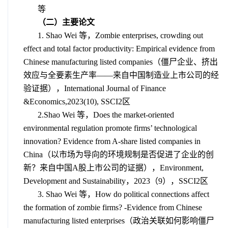
等
（二）主要论文
1. Shao Wei
等，
Zombie enterprises, crowding out
effect and total factor productivity: Empirical evidence from
Chinese manufacturing listed companies
（僵尸企业、挤出
效应与全要素生产率
——
来自中国制造业上市公司的经
验证据），
International Journal of Finance
&Economics
,2023(10), SSCI2
区
2.Shao Wei
等，
Does the market‑oriented
environmental regulation promote firms’ technological
innovation? Evidence from A‑share listed companies in
China
（以市场为导向的环境规制是否促进了企业的创
新？来自中国
A
股上市公司的证据），
Environment,
Development and Sustainability
，
2023
（
9
），
SSCI2
区
3. Shao Wei
等，
How do political connections affect
the formation of zombie firms? -Evidence from Chinese
manufacturing listed enterprises
（政治关联如何影响僵尸