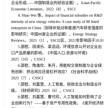
企业形成
——
中国制造业的经验证据），
Asian-Pacific
Economic Literature
，
2022
（
8
），
SSCI
4.
Shao Wei
等，
Impact of financial subsidies on R&D
intensity of new energy vehicles: A case study of 88 listed
enterprises in China
（财政补贴对新能源汽车研发强度的
影响研究：中国
88
家企业的证据），
Energy Strategy
Reviews
，
2021
（
1
），
SSCI2
区，
2021
年影响因子
10.01
5.邵慰、田淯乐、梁滔滔，环境信息公开对企业出
口产品质量的影响，《中国人口.资源与环境》
2025（10），
CSSCI
6.邵慰、陶逸欣、朱丹，用能权交易制度与企业绿
色创新：挤出效应还是杠杆效应？《社会科学战线》
2025（7），CSSCI
7.邵慰、刘嘉慧，人工智能、财政支出与制造业升
级，《财经研究》2025（6），CSSCI
8.邵慰、刘嘉慧、曹可欣，人工智能如何影响了企
业创新行为？——基于资产专用性视角，《南开经济研