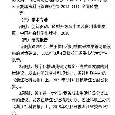
人大复印资料《管理科学》2014（11）全文转载
等
（三）学术专著
邵慰，创新驱动、转型升级与中国装备制造业发
展，中国社会科学出版社，
2016
（四）研究报告
1.
邵慰
(
课题组
)
，关于优化利用核酸采样亭等防疫设
施的对策建议，
2023
年
3
月
4
日获浙江省委书记肯定性
批示。
2.邵慰，数字化推动我省民营企业高质量发展的对
策建议
，发表在浙江省社科规划办、省社科联主办的
《浙江社科要报》上，
2021
年
3
月
18
日被浙江省副省长
批示。
3.邵慰，关于进一步推进我省城市生活垃圾分类工
作的建议
，发表在浙江省社科规划办、省社科联主办的
《浙江社科要报》上，
2019
年
9
月
3
日被浙江省委书记批
示
。