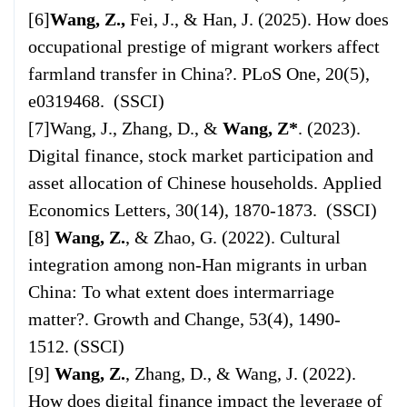
[6]
Wang, Z.,
Fei, J., & Han, J. (2025). How does
occupational prestige of migrant workers affect
farmland transfer in China?.
PLoS One
, 20(5),
e0319468. (SSCI)
[7]Wang, J., Zhang, D., &
Wang, Z*
. (2023).
Digital finance, stock market participation and
asset allocation of Chinese households.
Applied
Economics Letters,
30(14), 1870-1873. (SSCI)
[8]
Wang, Z.
, & Zhao, G. (2022). Cultural
integration among non‐Han migrants in urban
China: To what extent does intermarriage
matter?.
Growth and Change
, 53(4), 1490-
1512. (SSCI)
[9]
Wang, Z.
, Zhang, D., & Wang, J. (2022).
How does digital finance impact the leverage of