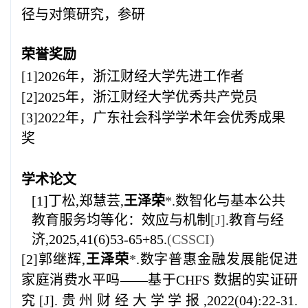
径与对策研究，参研
荣誉奖励
[1]2026
年，浙江财经大学先进工作者
[2]2025
年，浙江财经大学优秀共产党员
[3]2022
年，广东社会科学学术年会优秀成果
奖
学术论文
[1]
丁松,郑慧芸,
王泽荣
*
.数智化与基本公共
教育服务均等化：效应与机制
[J]
.教育与经
济,
2025
,
41(6)53-65+85.
(CSSCI)
[2]
郭继辉,
王泽荣
*
.数字普惠金融发展能促进
家庭消费水平吗——基于
CHFS
数据的实证研
究
[J]
.贵州财经大学学报,
2022(04):22-31.