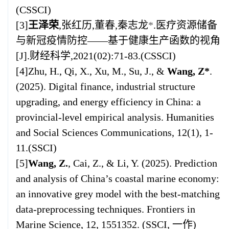
(CSSCI)
[3]
王泽荣
,张红历,董春,秦志龙
*
.医疗资源储备
与新冠疫情防控——基于健康生产函数的视角
[J]
.财经科学,
2021(02):71-83.(CSSCI)
[4]Zhu, H., Qi, X., Xu, M., Su, J., &
Wang, Z*
.
(2025). Digital finance, industrial structure
upgrading, and energy efficiency in China: a
provincial-level empirical analysis.
Humanities
and Social Sciences Communications
, 12(1), 1-
11.(SSCI)
[5]
Wang, Z.
, Cai, Z., & Li, Y. (2025). Prediction
and analysis of China’s coastal marine economy:
an innovative grey model with the best-matching
data-preprocessing techniques.
Frontiers in
Marine Science
, 12, 1551352. (SSCI, 一作)