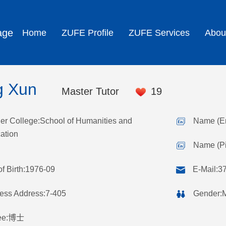
age
Home
ZUFE Profile
ZUFE Services
Abou
g Xun
Master Tutor
19
er College:School of Humanities and
Name (E
ation
Name (P
of Birth:1976-09
E-Mail:
3
ess Address:7-405
Gender:
ee:博士