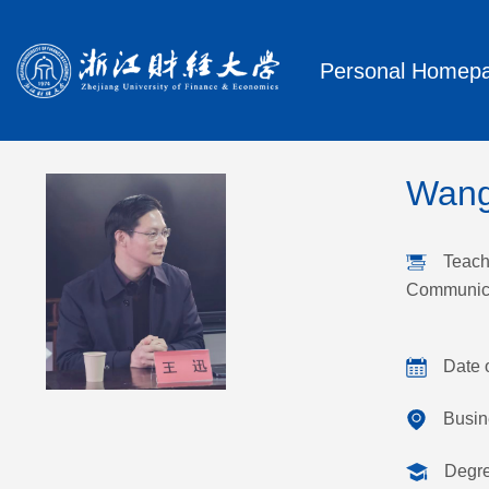
Personal Homep
Wan
Teach
Communic
Date 
Busin
Degr