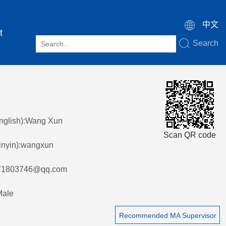
中文
t
Search
nglish):Wang Xun
Scan QR code
inyin):wangxun
71803746@qq.com
Male
Recommended MA Supervisor