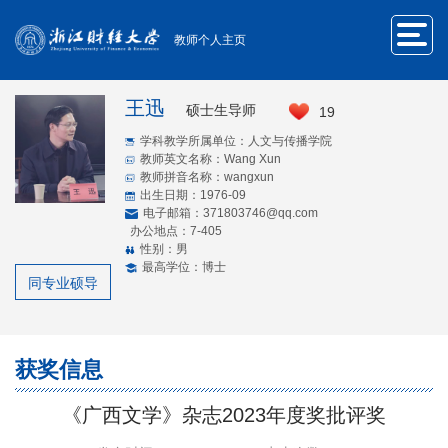
教师个人主页
王迅
硕士生导师
19
学科教学所属单位：人文与传播学院
教师英文名称：Wang Xun
教师拼音名称：wangxun
出生日期：1976-09
电子邮箱：
371803746@qq.com
办公地点：7-405
性别：男
最高学位：博士
同专业硕导
获奖信息
《广西文学》杂志2023年度奖批评奖