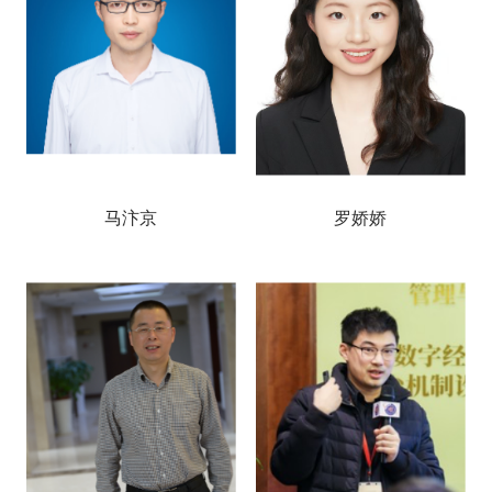
马汴京
罗娇娇