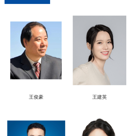
王俊豪
王建英