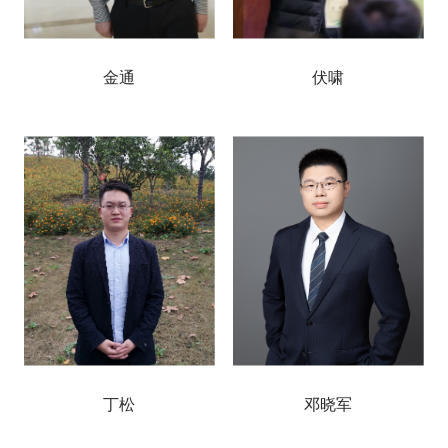
金通
伏啸
丁松
邓晓军