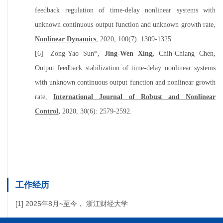
feedback regulation of time-delay nonlinear systems with
unknown continuous output function and unknown growth rate,
Nonlinear Dynamics
, 2020,
100(7): 1309-1325.
[6]
Zong-Yao Sun*,
Jing-Wen Xing,
Chih-Chiang Chen,
Output feedback stabilization of time-delay nonlinear systems
with unknown continuous output function and nonlinear growth
rate,
International Journal of Robust and Nonlinear
Control,
2020,
30(6): 2579-2592.
工作经历
[1] 2025年8月~至今， 浙江财经大学