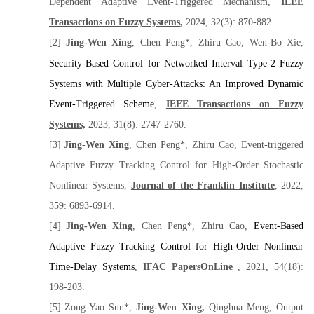
Dependent Adaptive Event-Triggered Mechanism,
IEEE
Transactions on Fuzzy Systems
,
2024, 32(3): 870-882.
[2]
Jing-Wen Xing
, Chen Peng*, Zhiru Cao, Wen-Bo Xie,
Security-Based Control for Networked Interval Type-2 Fuzzy
Systems with Multiple Cyber-Attacks: An Improved Dynamic
Event-Triggered Scheme
,
IEEE Transactions on Fuzzy
Systems,
2023, 31(8): 2747-2760.
[3]
Jing-Wen Xing
, Chen Peng*, Zhiru Cao, Event-triggered
Adaptive Fuzzy Tracking Control for High-Order Stochastic
Nonlinear Systems,
Journal of the Franklin Institute
, 2022,
359: 6893-6914.
[4]
Jing-Wen Xing
, Chen Peng*, Zhiru Cao,
Event-Based
Adaptive Fuzzy Tracking Control for High-Order Nonlinear
Time-Delay Systems
,
IFAC PapersOnLine
, 2021, 54(18):
198-203.
[5]
Zong-Yao Sun*,
Jing-Wen Xing,
Qinghua Meng, Output