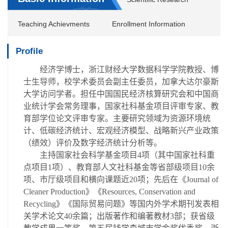
Teaching Achievments
Enrollment Information
Profile
经济学博士，浙江财经大学数据科学学院教授、博
士生导师，校学术委员会副主任委员，加拿大达尔豪斯
大学访问学者。担任中国国民经济核算研究会和中国商
业统计学会常务理事，国家社科基金项目评审专家、教
育部学位论文评审专家。主要研究领域为资源环境统
计、低碳经济统计、宏观经济模型、战略新兴产业政策
（绩效）评价及数字经济统计分析等。
主
持国家社会科学基金项目
4
项（其中国家社科重
点项目
1
项）、教育部人文社科基金等省部级项目
10
余
项、市厅级项目和横向课题近
20
项；先后在《
Journal of
Cleaner Production
》《
Resources, Conservation and
Recycling
》《国际贸易问题》等国内外学术期刊发表相
关学术论文
40
余篇；出版著作和编著教材
3
部；获省级