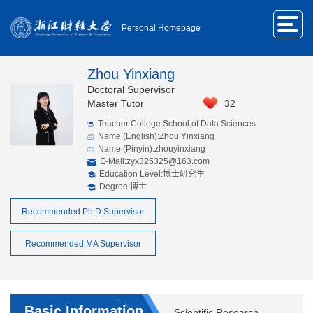
Personal Homepage
Zhou Yinxiang
Doctoral Supervisor
Master Tutor
32
Teacher College:School of Data Sciences
Name (English):Zhou Yinxiang
Name (Pinyin):zhouyinxiang
E-Mail:
zyx325325@163.com
Education Level:博士研究生
Degree:博士
Recommended Ph.D.Supervisor
Recommended MA Supervisor
Basic Information
Scientific Research