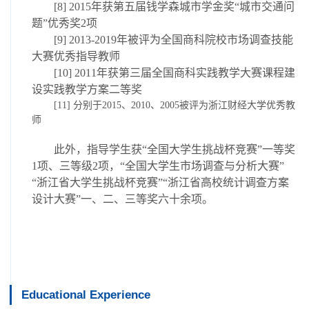
[8]
2015
年
获
第五届钱学森城市学金奖
“
城市交通问
题
”
优秀奖
2
项
[9]
2013-2019
年被评为全国商科院校市场调查技能
大赛优秀指导教师
[10]
2011
年
获
第三届全国商科实践教学大赛课程建
设实践教学方案二等奖
[11]
分别于
2015
、
2010
、
2005
被评为浙江财经大学优秀教
师
此外，指导学生获
“
全国大学生挑战杯竞赛
”
一等奖
1
项、三等级
2
项，
“
全国大学生市场调查与分析大赛
”
“
浙江省大学生挑战杯竞赛
”
“
浙江省高校统计调查方案
设计大赛
”
一、二、三等奖六十余项。
Educational Experience