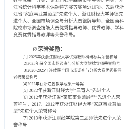
教学成果一等奖、第五届钱学森城市学金奖优秀奖，浙
江省统计科学学术课题特等奖等奖项近
10
项。先后获浙
江省
“
家庭事业兼顾型
”
先进个人、浙江财经大学师德先
进个人、
全国市场调查与分析大赛银牌导师、
全国商科
院校市场调查技能大赛优秀指导教师、优秀教师、学科
竞赛优秀指导教师等荣誉称号。
Ø
荣誉奖励：
[1]
2025
年获浙江财经大学优秀教师科研标兵荣誉称号
[2]
2025
年获全国市场调查与分析大赛银牌导师荣誉称号
[3]2020-
2025
年连续获全国市场调查与分析大赛优秀指导
老师荣誉称号
[4]2022年
获
浙江省教学成果一等奖
[5]
2022
年
浙江财经大学“三育人”先进个人
获
[6]
2012
年
获
浙江省
“
家庭事业兼顾型
”
先进个人荣
誉称号，
2017
、
2012
年
获
浙江财经大学
“
家庭事业兼顾
型
”
先进个人荣誉称号
[7]
2013
年
获
浙江财经学院第二届师德先进个人荣
誉称号