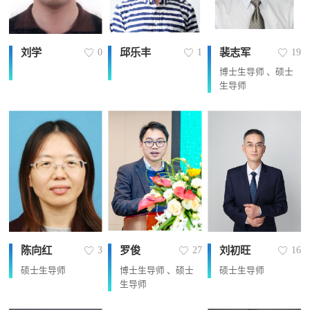
刘学
邱乐丰
裴志军
0
1
19
博士生导师 、硕士
生导师
陈向红
罗俊
刘初旺
3
27
16
硕士生导师
博士生导师 、硕士
硕士生导师
生导师