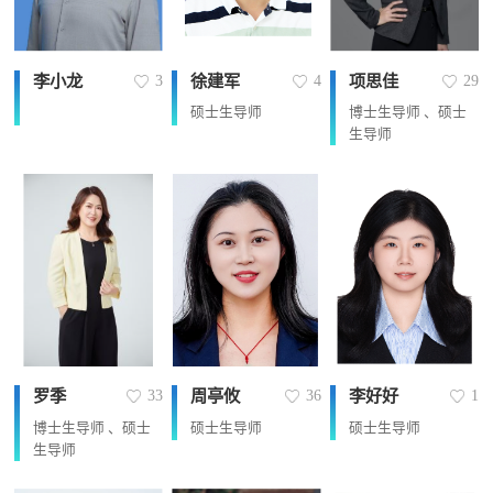
李小龙
徐建军
项思佳
3
4
29
硕士生导师
博士生导师 、硕士
生导师
罗季
周亭攸
李好好
33
36
1
博士生导师 、硕士
硕士生导师
硕士生导师
生导师