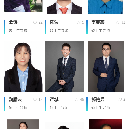
孟涛
陈波
李春燕
22
9
12
硕士生导师
硕士生导师
硕士生导师
魏腊云
严城
郝艳兵
17
49
2
硕士生导师
硕士生导师
硕士生导师