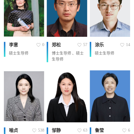
李意
郑松
涂乐
0
57
14
硕士生导师
博士生导师 、硕士
硕士生导师
生导师
喻贞
邹静
鲁莹
538
63
6