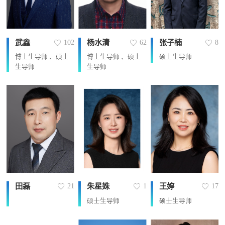
武鑫
杨水清
张子楠
102
62
8
博士生导师 、硕士
博士生导师 、硕士
硕士生导师
生导师
生导师
田磊
朱星姝
王婷
21
1
17
硕士生导师
硕士生导师