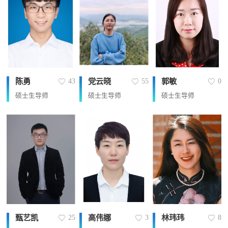
陈勇
党云晓
郭敏
43
55
0
硕士生导师
硕士生导师
硕士生导师
甄艺凯
高伟娜
林玮玮
25
3
8