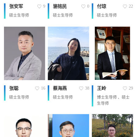
张安军
骆铭民
付琼
9
0
22
硕士生导师
硕士生导师
硕士生导师
张聪
蔡海燕
王岭
16
38
29
硕士生导师
硕士生导师
博士生导师 、硕士
生导师