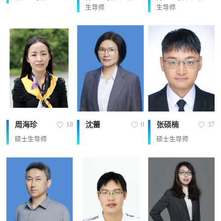
生导师
生导师
周海珍
沈蕾
张硕楠
18
0
37
硕士生导师
硕士生导师