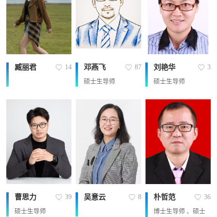
臧丽君
邓燕飞
刘艳华
14
87
3
硕士生导师
硕士生导师
曹思力
吴意云
朴哲范
39
8
36
硕士生导师
博士生导师 、硕士