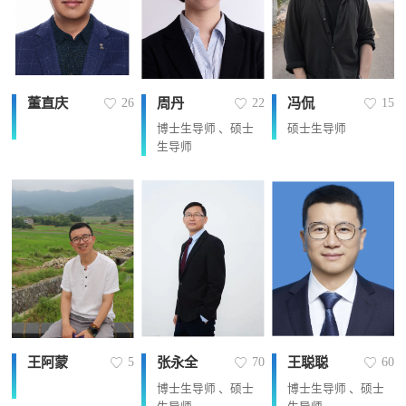
董直庆
周丹
冯侃
26
22
15
博士生导师 、硕士
硕士生导师
生导师
王阿蒙
张永全
王聪聪
5
70
60
博士生导师 、硕士
博士生导师 、硕士