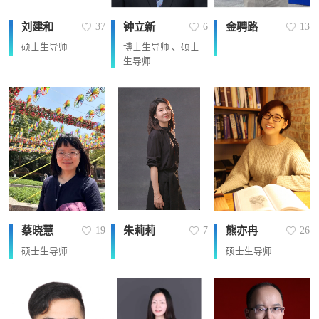
刘建和
钟立新
金骋路
37
6
13
硕士生导师
博士生导师 、硕士
生导师
蔡晓慧
朱莉莉
熊亦冉
19
7
26
硕士生导师
硕士生导师