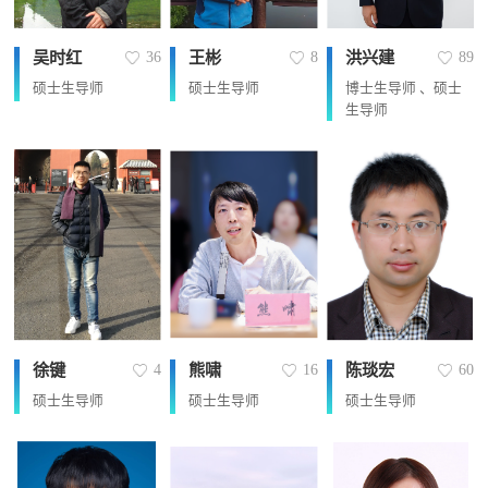
吴时红
王彬
洪兴建
36
8
89
硕士生导师
硕士生导师
博士生导师 、硕士
生导师
徐键
熊啸
陈琰宏
4
16
60
硕士生导师
硕士生导师
硕士生导师