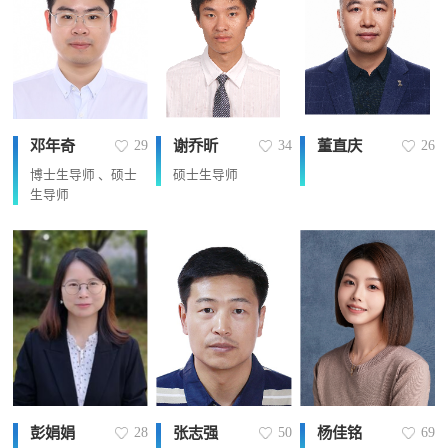
邓年奇
谢乔昕
董直庆
29
34
26
博士生导师 、硕士
硕士生导师
生导师
彭娟娟
张志强
杨佳铭
28
50
69