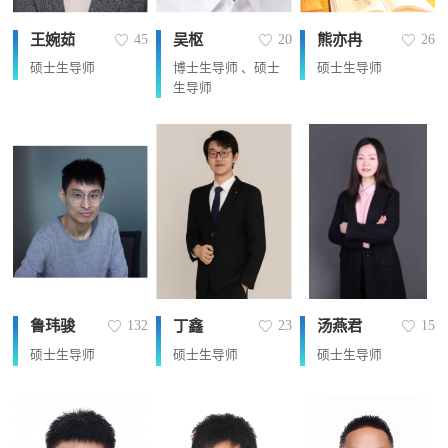
王婉茹
吴枢
熊亦冉
45
20
26
硕士生导师
博士生导师 、硕士
硕士生导师
生导师
鲁玮骏
丁鑫
汤燕君
132
23
15
硕士生导师
硕士生导师
硕士生导师