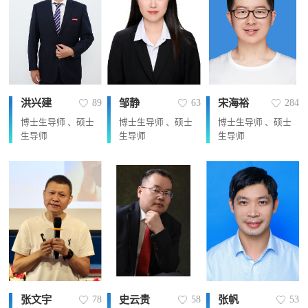
洪兴建
邹静
宋海裕
89
63
284
博士生导师 、硕士
博士生导师 、硕士
博士生导师 、硕士
生导师
生导师
生导师
张文宇
史云贵
张帆
78
58
53