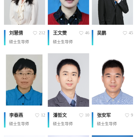
刘慧倩
王文雯
吴鹏
212
46
45
硕士生导师
硕士生导师
李春燕
潘哲文
张安军
12
10
9
硕士生导师
硕士生导师
硕士生导师