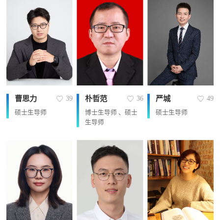
曹思力
朴哲范
严城
39
36
49
硕士生导师
博士生导师 、硕士
硕士生导师
生导师