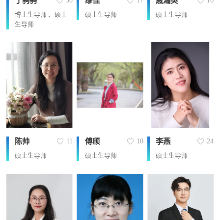
丁骋骋
缪佳
戚瀚英
30
17
16
博士生导师 、硕士
硕士生导师
硕士生导师
生导师
陈帅
傅颀
李燕
11
10
24
硕士生导师
硕士生导师
硕士生导师